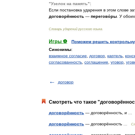
"
Узелок
на
память
"
:
Если
постановка
ударения
в
этом
слове
за
договорённость
—
перегов
о́
ры
.
У
обоих
Словарь
ударений
русского
языка
.
Игры ⚽
Поможем решить контрольну
Синонимы
:
взаимное согласие
,
договор
,
картель
,
конс
согласованность
,
соглашение
,
уговор
,
угов
договор
Смотреть что такое "договорённос
договорённость
— договорённость, и 
договорённость
— договорённость …
Сл