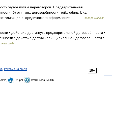
достигнутое путём переговоров. Предварительная
ности. б) отт., мн.: договорённости, тей., офиц. Вид
з детализации и юридического оформления.… …
Словарь многих
ости • действие достигнуть предварительной договорённости •
ённости • действие достичь принципиальной договорённости •
етных имён
ка
,
Реклама на сайте
18+
omla,
Drupal,
WordPress, MODx.