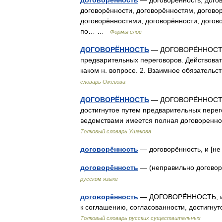
договорённость
— договорённость, догов
договорённости, договорённостям, догово
договорённостями, договорённости, догов
по… …
Формы слов
ДОГОВОРЁННОСТЬ
— ДОГОВОРЁННОСТЬ, и
предварительных переговоров. Действовать
каком н. вопросе. 2. Взаимное обязатель
словарь Ожегова
ДОГОВОРЁННОСТЬ
— ДОГОВОРЁННОСТЬ, д
достигнутое путем предварительных пере
ведомствами имеется полная договоренно
Толковый словарь Ушакова
договорённость
— договорённость, и [н
договорённость
— (неправильно догово
русском языке
договорённость
— ДОГОВОРЁННОСТЬ, и, ж
к соглашению, согласованности, достигну
Толковый словарь русских существительных