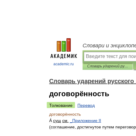
Словари и энциклоп
academic.ru
Словарь ударений русского языка
Словарь ударений русского
договорённость
Толкование
Перевод
договорённость
Á
сущ
см
.
_
Приложение
II
(
соглашение
,
достигнутое
путем
переговор