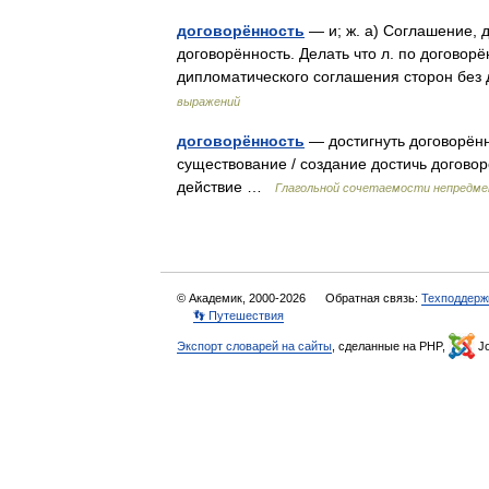
договорённость
— и; ж. а) Соглашение, 
договорённость. Делать что л. по договорён
дипломатического соглашения сторон бе
выражений
договорённость
— достигнуть договорённ
существование / создание достичь договор
действие …
Глагольной сочетаемости непредм
© Академик, 2000-2026
Обратная связь:
Техподдерж
👣 Путешествия
Экспорт словарей на сайты
, сделанные на PHP,
Jo