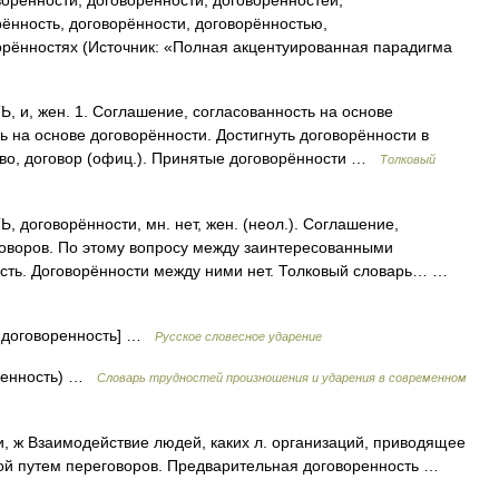
орённости, договорённости, договорённостей,
рённость, договорённости, договорённостью,
орённостях (Источник: «Полная акцентуированная парадигма
, жен. 1. Соглашение, согласованность на основе
 на основе договорённости. Достигнуть договорённости в
ство, договор (офиц.). Принятые договорённости …
Толковый
оговорённости, мн. нет, жен. (неол.). Соглашение,
говоров. По этому вопросу между заинтересованными
сть. Договорённости между ними нет. Толковый словарь… …
е договоренность] …
Русское словесное ударение
ренность) …
Словарь трудностей произношения и ударения в современном
 Взаимодействие людей, каких л. организаций, приводящее
той путем переговоров. Предварительная договоренность …