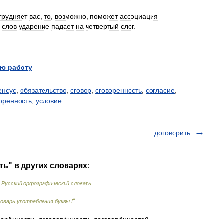
трудняет
вас
,
то
,
возможно
,
поможет
ассоциация
слов
ударение
падает
на
четвертый
слог
.
ю работу
енсус
,
обязательство
,
сговор
,
сговоренность
,
согласие
,
оренность
,
условие
договорить
ть" в других словарях:
…
Русский орфографический словарь
оварь употребления буквы Ё