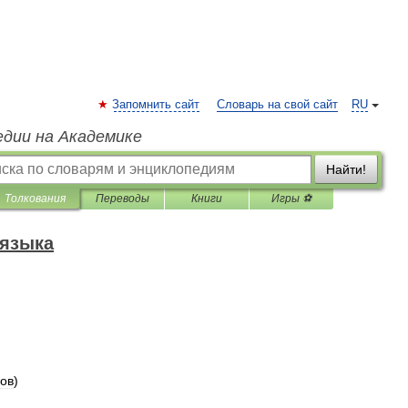
Запомнить сайт
Словарь на свой сайт
RU
едии на Академике
Найти!
Толкования
Переводы
Книги
Игры ⚽
 языка
ов
)